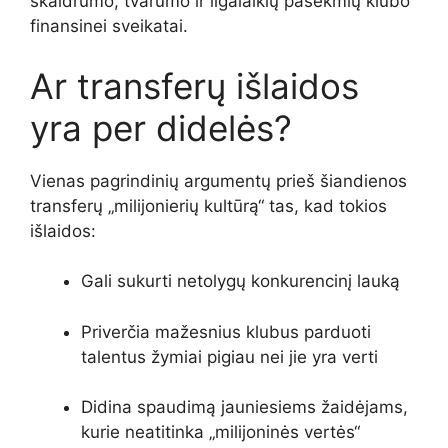
skaidrumo, tvarumo ir ilgalaikių pasekmių klubo
finansinei sveikatai.
Ar transferų išlaidos
yra per didelės?
Vienas pagrindinių argumentų prieš šiandienos
transferų „milijonierių kultūrą“ tas, kad tokios
išlaidos:
Gali sukurti netolygų konkurencinį lauką
Priverčia mažesnius klubus parduoti
talentus žymiai pigiau nei jie yra verti
Didina spaudimą jauniesiems žaidėjams,
kurie neatitinka „milijoninės vertės“