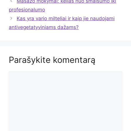
Masažo mokymai: kelias nuo smalsumo iki
profesionalumo
Kas yra vario milteliai ir kaip jie naudojami
antivegetatyviniams dažams?
Parašykite komentarą
Komentaras