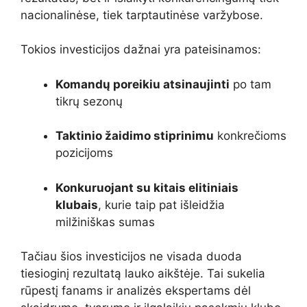
nacionalinėse, tiek tarptautinėse varžybose.
Tokios investicijos dažnai yra pateisinamos:
Komandų poreikiu atsinaujinti
po tam
tikrų sezonų
Taktinio žaidimo stiprinimu
konkrečioms
pozicijoms
Konkuruojant su kitais elitiniais
klubais
, kurie taip pat išleidžia
milžiniškas sumas
Tačiau šios investicijos ne visada duoda
tiesioginį rezultatą lauko aikštėje. Tai sukelia
rūpestį fanams ir analizės ekspertams dėl