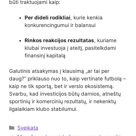
būti traktuojami kaip:
Per dideli rodikliai
, kurie kenkia
konkurencingumui ir balansui
Rinkos reakcijos rezultatas
, kuriame
klubai investuoja į ateitį, pasitelkdami
finansinį kapitalą
Galutinis atsakymas į klausimą „ar tai per
daug?“ priklauso nuo to, kaip vertinate futbolą –
kaip ne tik sportą, bet ir verslo ekosistemą.
Svarbu, kad investicijos būtų darnios, atneštų
sportinių ir komercinių rezultatų, ir nekenktų
ilgalaikiam klubo stabilumui.
Kategorijos
Sveikata