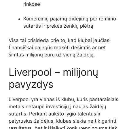
rinkose
Komercinių pajamų didėjimą per rėmimo
sutartis ir prekės ženklų plėtrą
Visa tai prisideda prie to, kad klubai jaučiasi
finansiškai pajėgūs mokėti dešimtis ar net
šimtus milijonų eurų už vieną žaidėją.
Liverpool – milijonų
pavyzdys
Liverpool yra vienas iš klubų, kuris pastaraisiais
metais netaupė investicijų į naujas žaidėjų
sutartis. Perkant aukšto lygio talentus ir
patyrusius žaidėjus, klubas siekia ne tik gerinti
rezultatus, bet ir išlaikyti konkurencingumą tiek