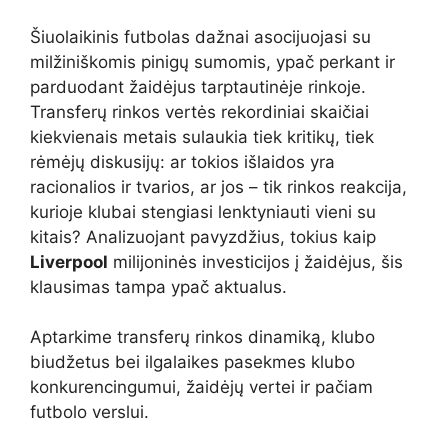
Šiuolaikinis futbolas dažnai asocijuojasi su
milžiniškomis pinigų sumomis, ypač perkant ir
parduodant žaidėjus tarptautinėje rinkoje.
Transferų rinkos vertės rekordiniai skaičiai
kiekvienais metais sulaukia tiek kritikų, tiek
rėmėjų diskusijų: ar tokios išlaidos yra
racionalios ir tvarios, ar jos – tik rinkos reakcija,
kurioje klubai stengiasi lenktyniauti vieni su
kitais? Analizuojant pavyzdžius, tokius kaip
Liverpool
milijoninės investicijos į žaidėjus, šis
klausimas tampa ypač aktualus.
Aptarkime transferų rinkos dinamiką, klubo
biudžetus bei ilgalaikes pasekmes klubo
konkurencingumui, žaidėjų vertei ir pačiam
futbolo verslui.