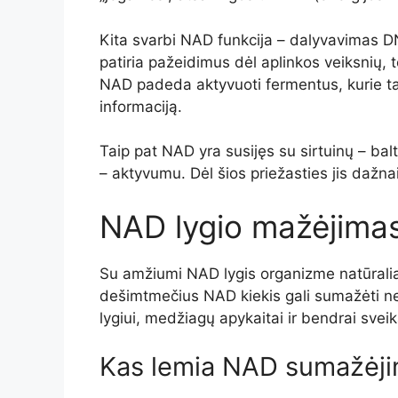
Kita svarbi NAD funkcija – dalyvavimas 
patiria pažeidimus dėl aplinkos veiksnių, 
NAD padeda aktyvuoti fermentus, kurie ta
informaciją.
Taip pat NAD yra susijęs su sirtuinų – ba
– aktyvumu. Dėl šios priežasties jis daž
NAD lygio mažėjima
Su amžiumi NAD lygis organizme natūraliai
dešimtmečius NAD kiekis gali sumažėti net i
lygiui, medžiagų apykaitai ir bendrai sveik
Kas lemia NAD sumažėj