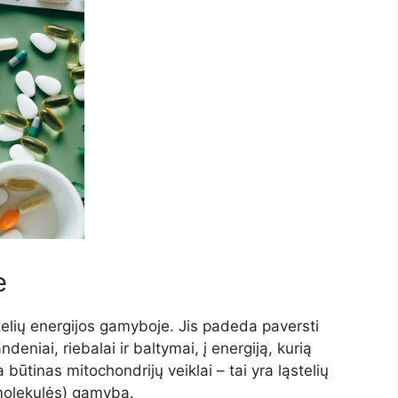
e
telių energijos gamyboje. Jis padeda paversti
eniai, riebalai ir baltymai, į energiją, kurią
būtinas mitochondrijų veiklai – tai yra ląstelių
 molekulės) gamybą.