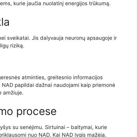
ms, kurie jaučia nuolatinį energijos trūkumą.
la
inei sveikatai. Jis dalyvauja neuronų apsaugoje ir
igų riziką.
eresnės atminties, greitesnio informacijos
. NAD papildai dažnai naudojami kaip priemonė
e amžiuje.
mo procese
šys su senėjimu. Sirtuinai – baltymai, kurie
 priklausomi nuo NAD. Kai NAD lygis mažėja,