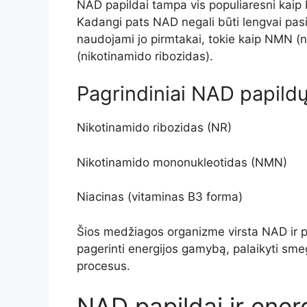
NAD papildai tampa vis populiaresni kaip 
Kadangi pats NAD negali būti lengvai pas
naudojami jo pirmtakai, tokie kaip NMN (
(nikotinamido ribozidas).
Pagrindiniai NAD papildų
Nikotinamido ribozidas (NR)
Nikotinamido mononukleotidas (NMN)
Niacinas (vitaminas B3 forma)
Šios medžiagos organizme virsta NAD ir pa
pagerinti energijos gamybą, palaikyti smeg
procesus.
NAD papildai ir energ