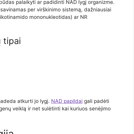
būdas palaikyti ar padidinti NAD lygį organizme.
isavinamas per virškinimo sistemą, dažniausiai
nikotinamido mononukleotidas) ar NR
 tipai
deda atkurti jo lygį.
NAD papildai
gali padėti
enų veiklą ir net sulėtinti kai kuriuos senėjimo
ija