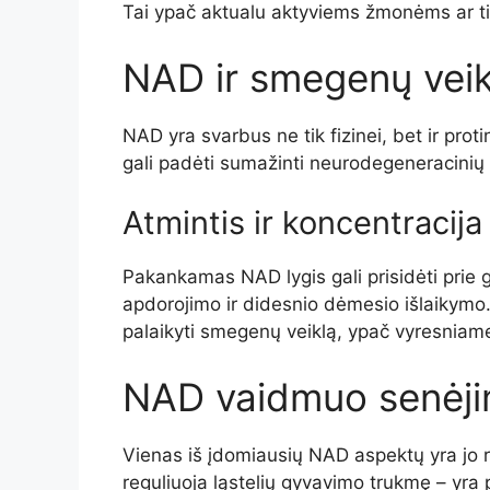
Tai ypač aktualu aktyviems žmonėms ar tie
NAD ir smegenų veik
NAD yra svarbus ne tik fizinei, bet ir prot
gali padėti sumažinti neurodegeneracinių l
Atmintis ir koncentracija
Pakankamas NAD lygis gali prisidėti prie g
apdorojimo ir didesnio dėmesio išlaikymo
palaikyti smegenų veiklą, ypač vyresniam
NAD vaidmuo senėji
Vienas iš įdomiausių NAD aspektų yra jo ry
reguliuoja ląstelių gyvavimo trukmę – yra