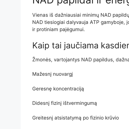
Vienas iš dažniausiai minimų NAD papildų
NAD tiesiogiai dalyvauja ATP gamyboje, jo 
ir protiniam pajėgumui.
Kaip tai jaučiama kasdie
Žmonės, vartojantys NAD papildus, dažna
Mažesnį nuovargį
Geresnę koncentraciją
Didesnį fizinį ištvermingumą
Greitesnį atsistatymą po fizinio krūvio