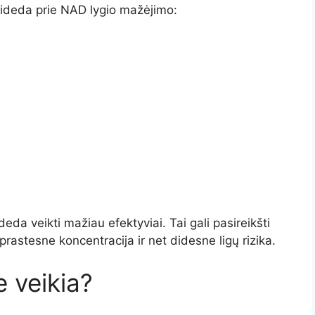
isideda prie NAD lygio mažėjimo:
a veikti mažiau efektyviai. Tai gali pasireikšti
rastesne koncentracija ir net didesne ligų rizika.
e veikia?