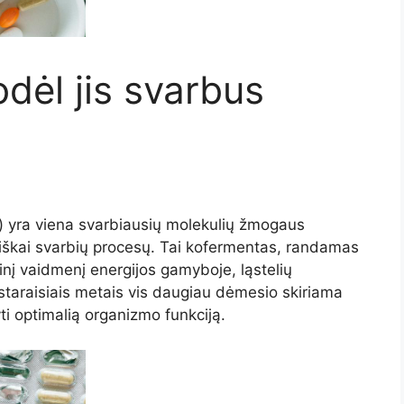
dėl jis svarbus
) yra viena svarbiausių molekulių žmogaus
iškai svarbių procesų. Tai kofermentas, randamas
inį vaidmenį energijos gamyboje, ląstelių
staraisiais metais vis daugiau dėmesio skiriama
ti optimalią organizmo funkciją.