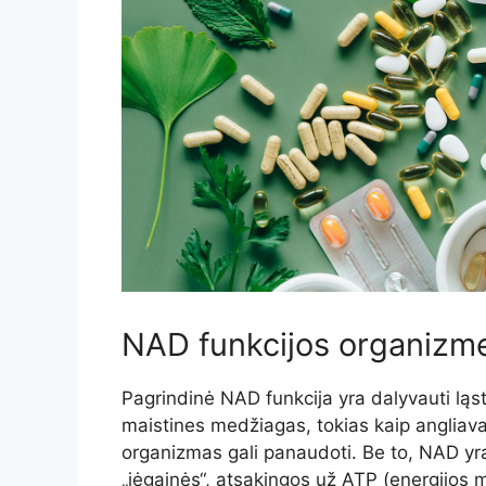
NAD funkcijos organizm
Pagrindinė NAD funkcija yra dalyvauti ląs
maistines medžiagas, tokias kaip angliavand
organizmas gali panaudoti. Be to, NAD yra 
„jėgainės“, atsakingos už ATP (energijos