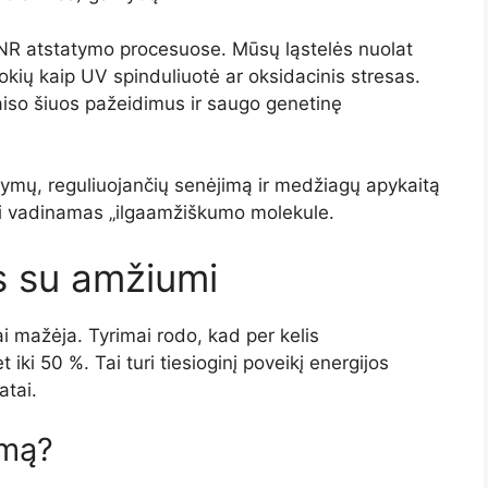
DNR atstatymo procesuose. Mūsų ląstelės nuolat
tokių kaip UV spinduliuotė ar oksidacinis stresas.
iso šiuos pažeidimus ir saugo genetinę
ltymų, reguliuojančių senėjimą ir medžiagų apykaitą
nai vadinamas „ilgaamžiškumo molekule.
s su amžiumi
 mažėja. Tyrimai rodo, kad per kelis
ki 50 %. Tai turi tiesioginį poveikį energijos
atai.
imą?