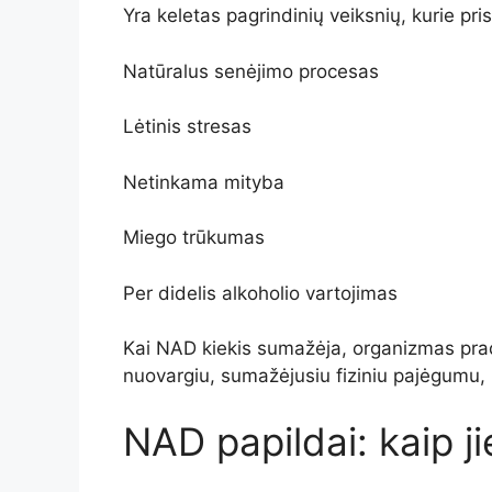
Yra keletas pagrindinių veiksnių, kurie pr
Natūralus senėjimo procesas
Lėtinis stresas
Netinkama mityba
Miego trūkumas
Per didelis alkoholio vartojimas
Kai NAD kiekis sumažėja, organizmas praded
nuovargiu, sumažėjusiu fiziniu pajėgumu, p
NAD papildai: kaip ji